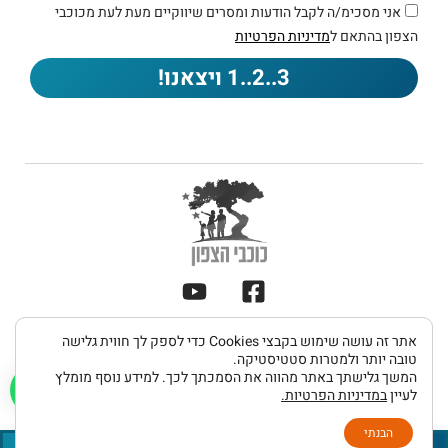
אני מסכימ/ה לקבל הודעות ומסרים שיווקיים מעת לעת מכוכבי
הצפון בהתאם ל
מדיניות הפרטיות
3..2..1 ויצאנו!
תקנון
אתר זה עושה שימוש בקבצי Cookies כדי לספק לך חווית גלישה
מדיניות
הצהרת
כל הזכויות שמורות 2026 © כוכבי הצפון
ותנאי
טובה יותר ולמטרות סטטיסטיקה.
פרטיות
נגישות
המשך גלישתך באתר מהווה את הסמכתך לכך. למידע נוסף מומלץ
שימוש
לעיין
במדיניות הפרטיות.
UDIGITAL פיתוח אתרים
הבנתי