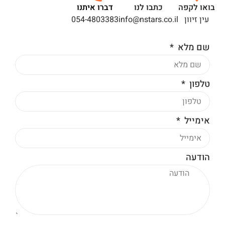
בואו לקפה
כתבו לנו
דברו איתנו
עין זיוון
info@nstars.co.il
054-4803383
שם מלא
טלפון
אימייל
הודעה