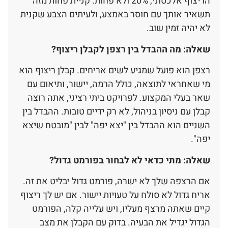
הריצוף אלכסוני, 20% ולא פחות. קניית פחות מזה
תשאיר אותך עם חוסר באמצע, ולעיתים הצבע שקנית
לא יהיה זמין שוב.
שאלה: מה ההבדל בין רצפן לקבלן ריצוף?
רצפן הוא פועל שמגיע לשים אריחים. קבלן ריצוף הוא
מי שאחראי לתוצאה, כולל הרמה, יישור, ותיאום עם
שאר בעלי המקצוע. לפרויקט ביתי רציני, אתה רוצה
קבלן עם ניסיון בניהול, לא רק ידיים טובות. ההבדל בין
השניים הוא ההבדל בין "יצא יפה" לבין "מובטח שיצא
יפה".
שאלה: מתי כדאי לא לבחור בפורמט גדול?
אם הרצפה שלך לא ישרה, פורמט גדול יבליט את זה.
אריח גדול לא סולח על טעויות יישור. אם יש לך ריצוף
קיים שאתה מרצף מעליו, ויש עלייה קלה, הפורמט
הגדול יגדיל את הבעיה. בדוק עם הקבלן את מצב