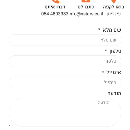
בואו לקפה
כתבו לנו
דברו איתנו
עין זיוון
info@nstars.co.il
054-4803383
שם מלא
טלפון
אימייל
הודעה