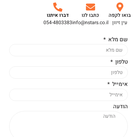
בואו לקפה
כתבו לנו
דברו איתנו
עין זיוון
info@nstars.co.il
054-4803383
שם מלא
טלפון
אימייל
הודעה