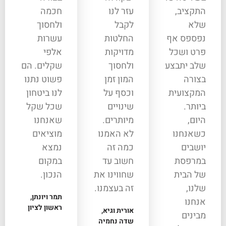
התקציב,
עזר לנו
חכמה
שלא
לקבל
ולחסוך
נפספס אף
החלטות
עשרות
פרט ושכל
מדויקות
אלפי
שלב יתבצע
ולחסוך
שקלים. הם
בצורה
המון זמן
פשוט נתנו
המקצועית
וכסף על
לנו ביטחון
ביותר.
שינויים
שכל שקל
היום,
מיותרים.
שאנחנו
כשאנחנו
לא האמנו
מוציאים
יושבים
כמה זה
נמצא
במרפסת
חשוב עד
במקום
של הבית
שחווינו את
הנכון.
שלנו,
זה בעצמנו.
תמר ויונתן,
אנחנו
ראשון לציון
אורית וגיא,
מבינים
שדה נחמיה