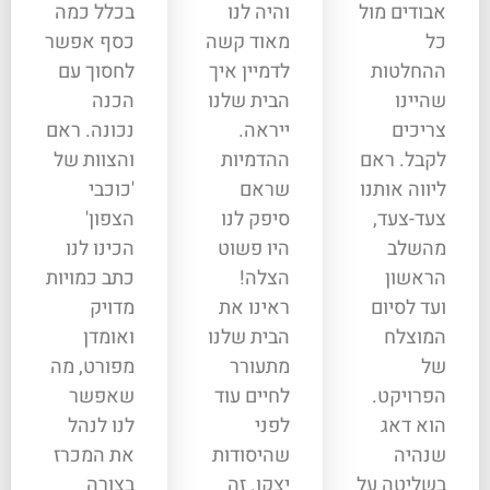
אבודים מול
והיה לנו
בכלל כמה
כל
מאוד קשה
כסף אפשר
ההחלטות
לדמיין איך
לחסוך עם
שהיינו
הבית שלנו
הכנה
צריכים
ייראה.
נכונה. ראם
לקבל. ראם
ההדמיות
והצוות של
ליווה אותנו
שראם
'כוכבי
צעד-צעד,
סיפק לנו
הצפון'
מהשלב
היו פשוט
הכינו לנו
הראשון
הצלה!
כתב כמויות
ועד לסיום
ראינו את
מדויק
המוצלח
הבית שלנו
ואומדן
של
מתעורר
מפורט, מה
הפרויקט.
לחיים עוד
שאפשר
הוא דאג
לפני
לנו לנהל
שנהיה
שהיסודות
את המכרז
בשליטה על
יצקו. זה
בצורה