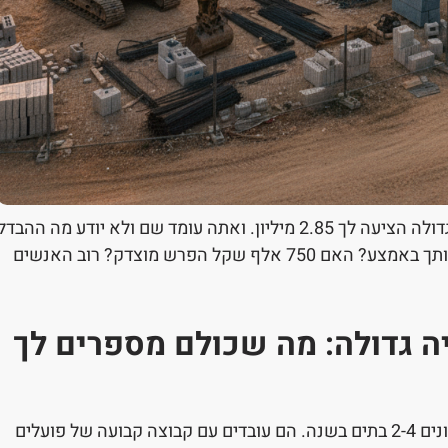
קיבלת הצעה מקבלן קטן ב-2.1 מיליון. חברת בנייה גדולה הציעה לך 2.85 מיליון. ואתה עומד שם ולא יודע מה ההבד
האמיתי. האם הגדול יותר טוב? האם הקטן יחליף אותך באמצע? האם 750 אלף שקל הפרש מוצדק? רוב האנשים
יה גדולה: מה שכולם מספרים לך
קבלן קטן הוא בדרך כלל יחיד או שותפות קטנה שבונים 2-4 בתים בשנה. הם עובדים עם קבוצה קבועה של פועלים