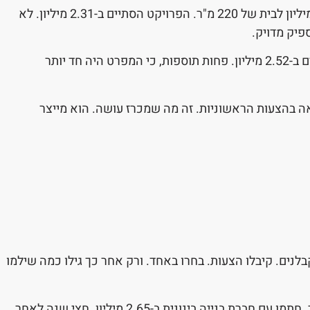
בנס ציונה ראינו פרויקט שבו קבלן קטן הציע 1.85 מיליון לבית של 220 מ"ר. הפרויקט הסתיים ב-2.31 מיליון. לא
פיק מדויק.
חברה גדולה הציעה שם 2.4 מיליון. הפרויקט הסתיים ב-2.52 מיליון. פחות תוספות, כי המפרט היה חד יותר
חות מ-10 אחוז. לא 30 כמו שנראה בהצעות הראשוניות. זה מה שמכרז עושה. הוא מייצר
 הזוגות שבאים אלינו עשו אותו דבר. פגשו 2-3 קבלנים. קיבלו הצעות. בחרו באחד. ורק אחר כך גילו כמה שילמו
בראשון לציון, זוג בשנות ה-40 בנה בית של 280 מ"ר. חתמו עם חברת בנייה בינונית ב-2.65 מיליון. חצי שנה לאחר