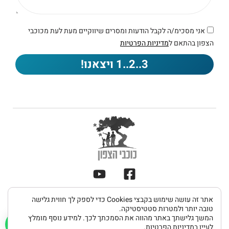
אני מסכימ/ה לקבל הודעות ומסרים שיווקיים מעת לעת מכוכבי
הצפון בהתאם ל
מדיניות הפרטיות
3..2..1 ויצאנו!
תקנון
אתר זה עושה שימוש בקבצי Cookies כדי לספק לך חווית גלישה
מדיניות
הצהרת
כל הזכויות שמורות 2026 © כוכבי הצפון
ותנאי
טובה יותר ולמטרות סטטיסטיקה.
פרטיות
נגישות
המשך גלישתך באתר מהווה את הסמכתך לכך. למידע נוסף מומלץ
שימוש
לעיין
במדיניות הפרטיות.