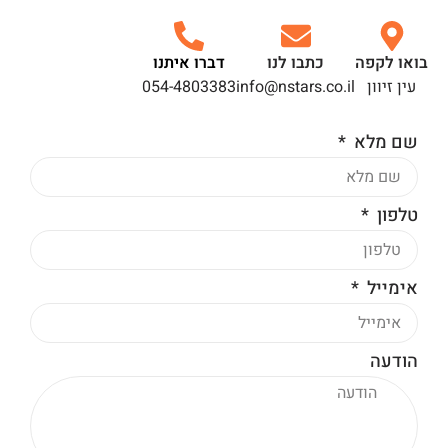
בואו לקפה
כתבו לנו
דברו איתנו
עין זיוון
info@nstars.co.il
054-4803383
שם מלא
טלפון
אימייל
הודעה