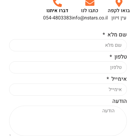
בואו לקפה
כתבו לנו
דברו איתנו
עין זיוון
info@nstars.co.il
054-4803383
שם מלא
טלפון
אימייל
הודעה