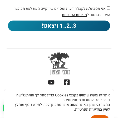
אני מסכימ/ה לקבל הודעות ומסרים שיווקיים מעת לעת מכוכבי
הצפון בהתאם ל
מדיניות הפרטיות
3..2..1 ויצאנו!
תקנון
אתר זה עושה שימוש בקבצי Cookies כדי לספק לך חווית גלישה
מדיניות
הצהרת
כל הזכויות שמורות 2026 © כוכבי הצפון
ותנאי
טובה יותר ולמטרות סטטיסטיקה.
פרטיות
נגישות
המשך גלישתך באתר מהווה את הסמכתך לכך. למידע נוסף מומלץ
שימוש
לעיין
במדיניות הפרטיות.
UDIGITAL פיתוח אתרים