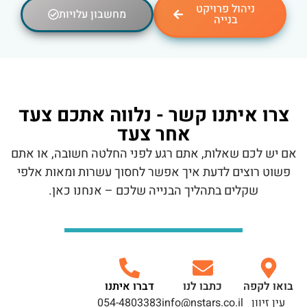
ניהול פרויקט
מחשבון עלויות
בנייה
צרו איתנו קשר - נלווה אתכם צעד
אחר צעד
אם יש לכם שאלות, אתם רגע לפני החלטה חשובה, או אתם
פשוט רוצים לדעת איך אפשר לחסוך עשרות ומאות אלפי
שקלים בתהליך הבנייה שלכם – אנחנו כאן.
בואו לקפה
כתבו לנו
דברו איתנו
עין זיוון
info@nstars.co.il
054-4803383