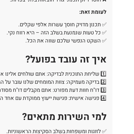
לעומת זאת:
✅ תכנון מדויק חוסך עשרות אלפי שקלים.
✅ כל טעות שנמנעת בשלב הזה – היא רווח נקי.
✅ השקט הנפשי שלכם שווה את הכל.
איך זה עובד בפועל?
1️⃣ שליחת התוכנית לבדיקה: אתם שולחים אלינו את תוכניות הסקיצות שלכם.
2️⃣ בדיקה מעמיקה: צוות המומחים שלנו עובר על התוכניות, מזהה בעיות אפשריות ומספק פתרונות.
3️⃣ דו"ח חוות דעת מפורט: אתם מקבלים דו"ח מסודר עם כל ההמלצות, ההערות והפתרונות לבעיות שהתגלו.
4️⃣ פגישה אישית: פגישת ייעוץ ממוקדת עם אחד המומחים שלנו, כדי להסביר את הדו"ח ולענות על כל שאלה.
למי השירות מתאים?
✅ לזוגות ומשפחות בשלב הסקיצות הראשוניות.