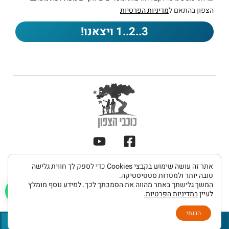
הצפון בהתאם ל
מדיניות הפרטיות
3..2..1 ויצאנו!
תקנון
אתר זה עושה שימוש בקבצי Cookies כדי לספק לך חווית גלישה
מדיניות
הצהרת
כל הזכויות שמורות 2026 © כוכבי הצפון
ותנאי
טובה יותר ולמטרות סטטיסטיקה.
פרטיות
נגישות
המשך גלישתך באתר מהווה את הסמכתך לכך. למידע נוסף מומלץ
שימוש
לעיין
במדיניות הפרטיות.
UDIGITAL פיתוח אתרים
הבנתי
פתחו מכרז קבלנים