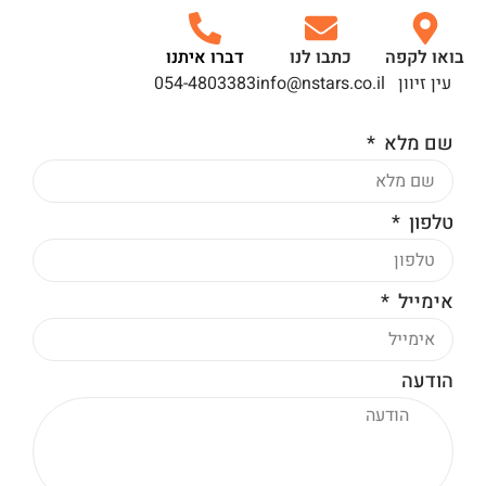
בואו לקפה
כתבו לנו
דברו איתנו
עין זיוון
info@nstars.co.il
054-4803383
שם מלא
טלפון
אימייל
הודעה