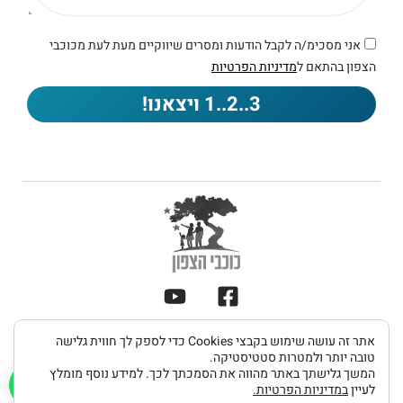
אני מסכימ/ה לקבל הודעות ומסרים שיווקיים מעת לעת מכוכבי
הצפון בהתאם ל
מדיניות הפרטיות
3..2..1 ויצאנו!
תקנון
אתר זה עושה שימוש בקבצי Cookies כדי לספק לך חווית גלישה
מדיניות
הצהרת
כל הזכויות שמורות 2026 © כוכבי הצפון
ותנאי
טובה יותר ולמטרות סטטיסטיקה.
פרטיות
נגישות
המשך גלישתך באתר מהווה את הסמכתך לכך. למידע נוסף מומלץ
שימוש
לעיין
במדיניות הפרטיות.
UDIGITAL פיתוח אתרים